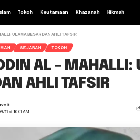
slam
Tokoh
Keutamaan
Khazanah
Hikmah
HALLI: ULAMA BESAR DAN AHLI TAFSIR
AMAN
SEJARAH
TOKOH
DIN AL – MAHALLI:
AN AHLI TAFSIR
9/11 at 10:01 AM