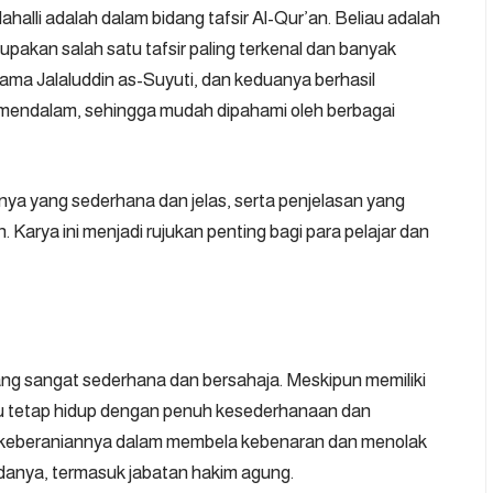
ahalli adalah dalam bidang tafsir Al-Qur’an. Beliau adalah
erupakan salah satu tafsir paling terkenal dan banyak
ersama Jalaluddin as-Suyuti, dan keduanya berhasil
 mendalam, sehingga mudah dipahami oleh berbagai
anya yang sederhana dan jelas, serta penjelasan yang
 Karya ini menjadi rujukan penting bagi para pelajar dan
yang sangat sederhana dan bersahaja. Meskipun memiliki
u tetap hidup dengan penuh kesederhanaan dan
na keberaniannya dalam membela kebenaran dan menolak
adanya, termasuk jabatan hakim agung.