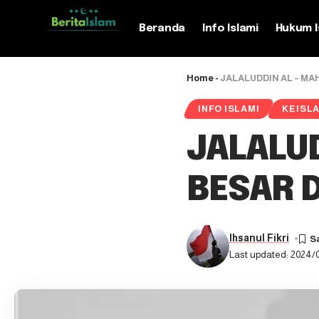
Beranda
Info Islami
Hukum I
Home
-
JALALUDDIN AL – MA
INFO ISLAMI
KEISL
JALALUD
BESAR D
Ihsanul Fikri
Last updated: 2024/0