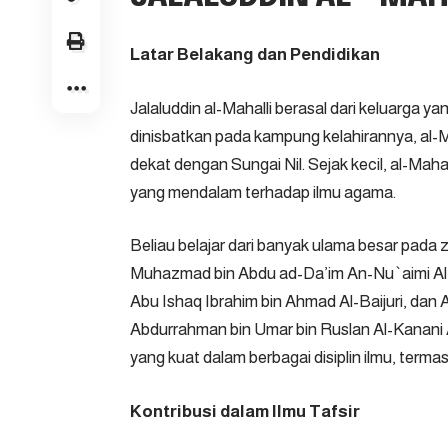
Latar Belakang dan Pendidikan
Jalaluddin al-Mahalli berasal dari keluarga ya
dinisbatkan pada kampung kelahirannya, al-Ma
dekat dengan Sungai Nil. Sejak kecil, al-Mah
yang mendalam terhadap ilmu agama.
Beliau belajar dari banyak ulama besar pad
Muhazmad bin Abdu ad-Da’im An-Nu`aimi Al-
Abu Ishaq Ibrahim bin Ahmad Al-Baijuri, dan 
Abdurrahman bin Umar bin Ruslan Al-Kanani A
yang kuat dalam berbagai disiplin ilmu, termasu
Kontribusi dalam Ilmu Tafsir