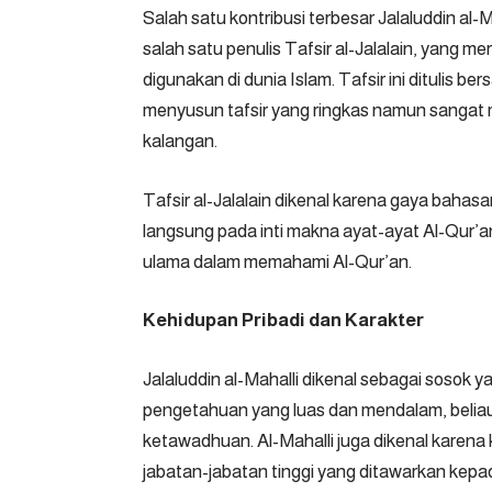
Salah satu kontribusi terbesar Jalaluddin al-M
salah satu penulis Tafsir al-Jalalain, yang m
digunakan di dunia Islam. Tafsir ini ditulis b
menyusun tafsir yang ringkas namun sangat
kalangan.
Tafsir al-Jalalain dikenal karena gaya bahas
langsung pada inti makna ayat-ayat Al-Qur’an.
ulama dalam memahami Al-Qur’an.
Kehidupan Pribadi dan Karakter
Jalaluddin al-Mahalli dikenal sebagai sosok 
pengetahuan yang luas dan mendalam, belia
ketawadhuan. Al-Mahalli juga dikenal kare
jabatan-jabatan tinggi yang ditawarkan kep