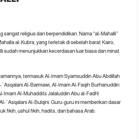
ng sangat religius dan berpendidikan. Nama “al-Mahalli”
halla al-Kubra, yang terletak di sebelah barat Kairo,
alli sudah menunjukkan kecerdasan luar biasa dan minat
a zamannya, termasuk Al-Imam Syamsuddin Abu Abdillah
`Asqalani Al-Barmawi, Al-Imam Al-Faqih Burhanuddin
Al-Imam Al-Muhaddits Jalaluddin Abu al-Fadhl
l-`Asqalani Al-Bulqini. Guru-guru ini memberikan dasar
k fikih, ushul fikih, hadits, dan bahasa Arab.