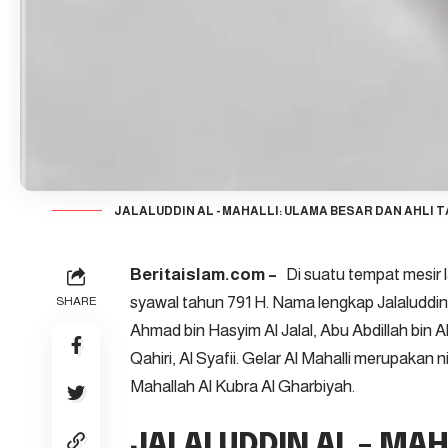
JALALUDDIN AL - MAHALLI: ULAMA BESAR DAN AHLI 
Beritaislam.com –
Di suatu tempat mesir l
syawal tahun 791 H. Nama lengkap Jalaluddin
SHARE
Ahmad bin Hasyim Al Jalal, Abu Abdillah bin Al
Qahiri, Al Syafii. Gelar Al Mahalli merupakan
Mahallah Al Kubra Al Gharbiyah.
JALALUDDIN AL – MAH