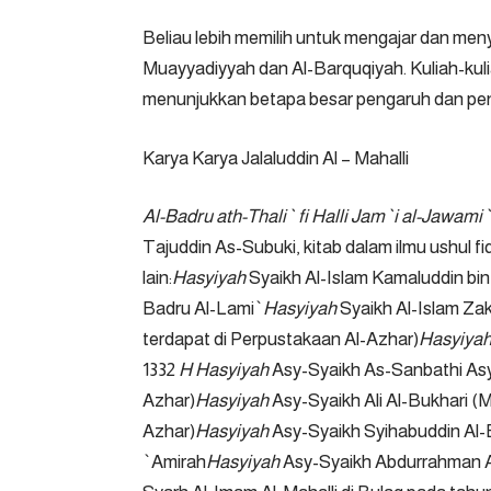
Beliau lebih memilih untuk mengajar dan men
Muayyadiyyah dan Al-Barquqiyah. Kuliah-kulia
menunjukkan betapa besar pengaruh dan pe
Karya Karya Jalaluddin Al – Mahalli
Al-Badru ath-Thali` fi Halli Jam`i al-Jawami`
Tajuddin As-Subuki, kitab dalam ilmu ushul fiq
lain:
Hasyiyah
Syaikh Al-Islam Kamaluddin bin 
Badru Al-Lami`
Hasyiyah
Syaikh Al-Islam Za
terdapat di Perpustakaan Al-Azhar)
Hasyiya
1332
H Hasyiyah
Asy-Syaikh As-Sanbathi Asy-
Azhar)
Hasyiyah
Asy-Syaikh Ali Al-Bukhari (
Azhar)
Hasyiyah
Asy-Syaikh Syihabuddin Al-B
`Amirah
Hasyiyah
Asy-Syaikh Abdurrahman Al