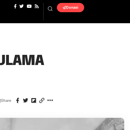
Donasi
 ULAMA
Share