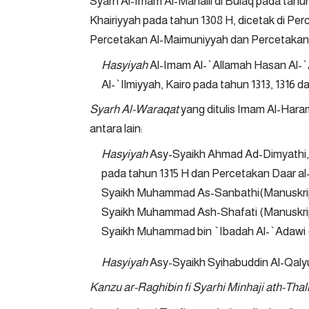
Syarh Al-Imam Al-Mahalli di Bulaq pada tahun 
Khairiyyah pada tahun 1308 H, dicetak di Per
Percetakan Al-Maimuniyyah dan Percetakan 
Hasyiyah
Al-Imam Al-`Allamah Hasan Al-`A
Al-`Ilmiyyah, Kairo pada tahun 1313, 1316 d
Syarh Al-Waraqat
yang ditulis Imam Al-Haram
antara lain:
Hasyiyah
Asy-Syaikh Ahmad Ad-Dimyathi, 
pada tahun 1315 H dan Percetakan Daar al
Syaikh Muhammad As-Sanbathi(Manuskrip 
Syaikh Muhammad Ash-Shafati (Manuskrip
Syaikh Muhammad bin `Ibadah Al-`Adawi (
Hasyiyah
Asy-Syaikh Syihabuddin Al-Qalyu
Kanzu ar-Raghibin fi Syarhi Minhaji ath-Thal