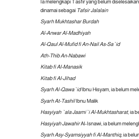
Ia melengkapi Tasfir yang belum diselesaika
dinamai sebagai
Tafsir Jalalain
Syarh Mukhtashar Burdah
Al-Anwar Al-Madhiyah
Al-Qaul Al-Mufid fi An-Nail As-Sa`id
Ath-Thib An-Nabawi
Kitab fi Al-Manasik
Kitab fi Al-Jihad
Syarh Al-Qawa`id
Ibnu Hisyam, ia belum me
Syarh At-Tashil
Ibnu Malik
Hasyiyah `ala Jaami`i Al-Mukhtasharat
, ia
Hasyiyah Jawahir
Al-Isnawi, ia belum melen
Syarh Asy-Syamsiyyah fi Al-Manthiq
, ia be