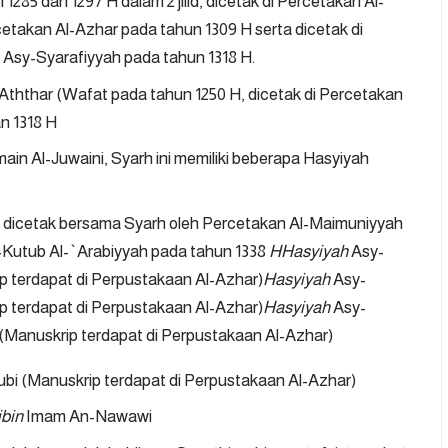
1285 dan 1297 H dalam 2 jilid, dicetak di Percetakan Al-
cetakan Al-Azhar pada tahun 1309 H serta dicetak di
Asy-Syarafiyyah pada tahun 1318 H.
ththar (Wafat pada tahun 1250 H, dicetak di Percetakan
an 1318 H
ain Al-Juwaini, Syarh ini memiliki beberapa Hasyiyah
dicetak bersama Syarh oleh Percetakan Al-Maimuniyyah
-Kutub Al-`Arabiyyah pada tahun 1338
HHasyiyah
Asy-
terdapat di Perpustakaan Al-Azhar)
Hasyiyah
Asy-
 terdapat di Perpustakaan Al-Azhar)
Hasyiyah
Asy-
Manuskrip terdapat di Perpustakaan Al-Azhar)
bi (Manuskrip terdapat di Perpustakaan Al-Azhar)
ibin
Imam An-Nawawi