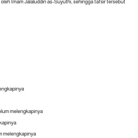
n oleh Imam
Jalaluddin as-Suyuthi
, sehingga tafsir tersebut
lengkapinya
 belum melengkapinya
gkapinya
lum melengkapinya