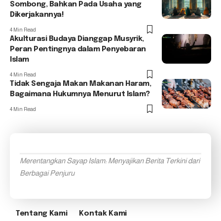
Sombong, Bahkan Pada Usaha yang
Dikerjakannya!
4 Min Read
Akulturasi Budaya Dianggap Musyrik,
Peran Pentingnya dalam Penyebaran
Islam
4 Min Read
Tidak Sengaja Makan Makanan Haram,
Bagaimana Hukumnya Menurut Islam?
4 Min Read
Merentangkan Sayap Islam: Menyajikan Berita Terkini dari
Berbagai Penjuru
Tentang Kami
Kontak Kami