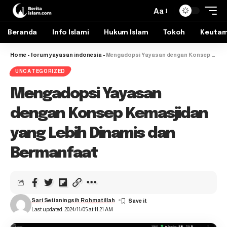
Aa
Beranda
Info Islami
Hukum Islam
Tokoh
Keuta
Home
-
forum yayasan indonesia
-
Mengadopsi Yayasan dengan Konsep Kemasjidan yang Lebih Dinamis dan Bermanfaat
UNCATEGORIZED
Mengadopsi Yayasan
dengan Konsep Kemasjidan
yang Lebih Dinamis dan
Bermanfaat
Sari Setianingsih Rohmatillah
Last updated: 2024/11/05 at 11:21 AM