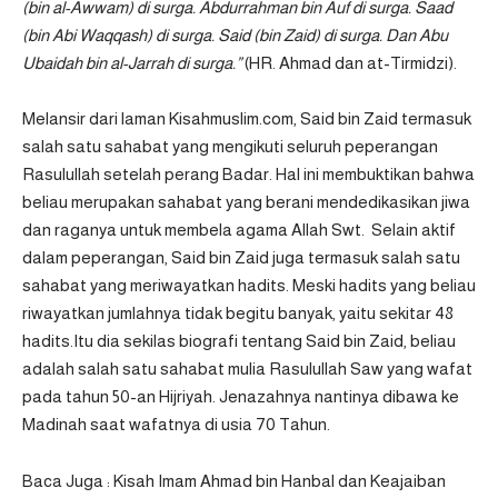
(bin al-Awwam) di surga. Abdurrahman bin Auf di surga. Saad
(bin Abi Waqqash) di surga. Said (bin Zaid) di surga. Dan Abu
Ubaidah bin al-Jarrah di surga.”
(HR. Ahmad dan at-Tirmidzi).
Melansir dari laman
Kisahmuslim.com
, Said bin Zaid termasuk
salah satu sahabat yang mengikuti seluruh peperangan
Rasulullah setelah perang Badar. Hal ini membuktikan bahwa
beliau merupakan sahabat yang berani mendedikasikan jiwa
dan raganya untuk membela agama Allah Swt. Selain aktif
dalam peperangan, Said bin Zaid juga termasuk salah satu
sahabat yang meriwayatkan hadits. Meski hadits yang beliau
riwayatkan jumlahnya tidak begitu banyak, yaitu sekitar 48
hadits.Itu dia sekilas biografi tentang Said bin Zaid, beliau
adalah salah satu sahabat mulia Rasulullah Saw yang wafat
pada tahun 50-an Hijriyah. Jenazahnya nantinya dibawa ke
Madinah saat wafatnya di usia 70 Tahun.
Baca Juga :
Kisah Imam Ahmad bin Hanbal dan Keajaiban