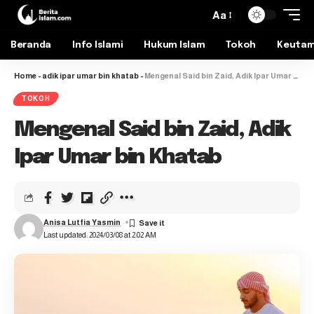
Aa
Beranda
Info Islami
Hukum Islam
Tokoh
Keuta
Home
-
adik ipar umar bin khatab
-
Mengenal Said bin Zaid, Adik Ipar Umar bin Khatab
TOKOH
Mengenal Said bin Zaid, Adik
Ipar Umar bin Khatab
Anisa Lutfia Yasmin
Last updated: 2024/03/08 at 2:02 AM