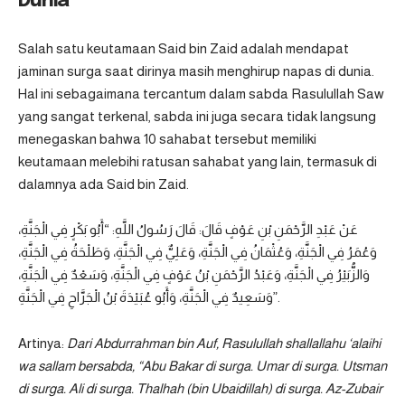
Dunia
Salah satu keutamaan Said bin Zaid adalah mendapat
jaminan surga saat dirinya masih menghirup napas di dunia.
Hal ini sebagaimana tercantum dalam sabda Rasulullah Saw
yang sangat terkenal, sabda ini juga secara tidak langsung
menegaskan bahwa 10 sahabat tersebut memiliki
keutamaan melebihi ratusan sahabat yang lain, termasuk di
dalamnya ada Said bin Zaid.
عَنْ عَبْدِ الرَّحْمَنِ بْنِ عَوْفٍ قَالَ: قَالَ رَسُولُ اللَّهِ: “أَبُو بَكْرٍ فِي الْجَنَّةِ،
وَعُمَرُ فِي الْجَنَّةِ، وَعُثْمَانُ فِي الْجَنَّةِ، وَعَلِيٌّ فِي الْجَنَّةِ، وَطَلْحَةُ فِي الْجَنَّةِ،
وَالزُّبَيْرُ فِي الْجَنَّةِ، وَعَبْدُ الرَّحْمَنِ بْنُ عَوْفٍ فِي الْجَنَّةِ، وَسَعْدٌ فِي الْجَنَّةِ،
وَسَعِيدٌ فِي الْجَنَّةِ، وَأَبُو عُبَيْدَةَ بْنُ الْجَرَّاحِ فِي الْجَنَّةِ”.
Artinya:
Dari Abdurrahman bin Auf, Rasulullah shallallahu ‘alaihi
wa sallam bersabda, “Abu Bakar di surga. Umar di surga. Utsman
di surga. Ali di surga. Thalhah (bin Ubaidillah) di surga. Az-Zubair