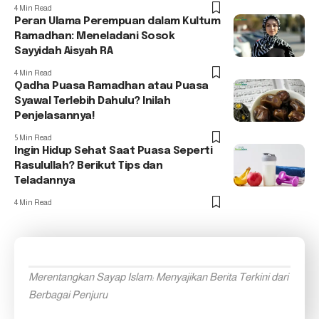
4 Min Read
Peran Ulama Perempuan dalam Kultum
Ramadhan: Meneladani Sosok
Sayyidah Aisyah RA
4 Min Read
Qadha Puasa Ramadhan atau Puasa
Syawal Terlebih Dahulu? Inilah
Penjelasannya!
5 Min Read
Ingin Hidup Sehat Saat Puasa Seperti
Rasulullah? Berikut Tips dan
Teladannya
4 Min Read
Merentangkan Sayap Islam: Menyajikan Berita Terkini dari
Berbagai Penjuru