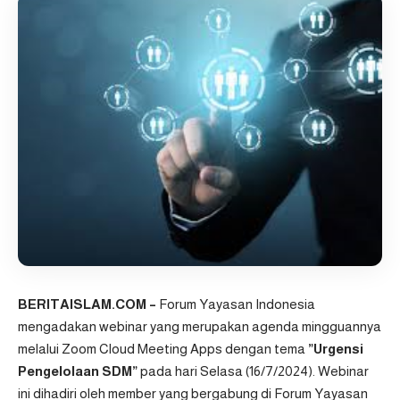
BERITAISLAM.COM –
Forum Yayasan Indonesia
mengadakan webinar yang merupakan agenda mingguannya
melalui Zoom Cloud Meeting Apps dengan tema
”Urgensi
Pengelolaan SDM”
pada hari Selasa (16/7/2024). Webinar
ini dihadiri oleh member yang bergabung di Forum Yayasan