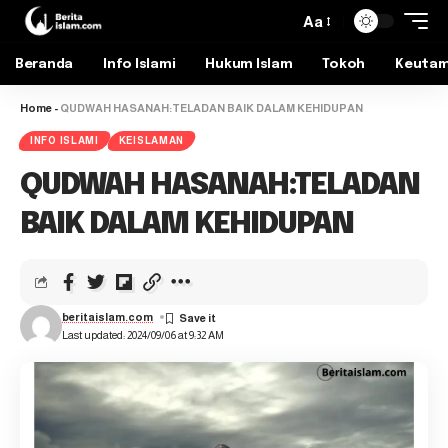
Aa
Beranda
Info Islami
Hukum Islam
Tokoh
Keuta
Home
-
QUDWAH HASANAH:TELADAN BAIK DALAM KEHIDUPAN
INFO ISLAMI
KEISLAMAN
QUDWAH HASANAH:TELADAN
BAIK DALAM KEHIDUPAN
beritaislam.com
Last updated: 2024/09/06 at 9:32 AM