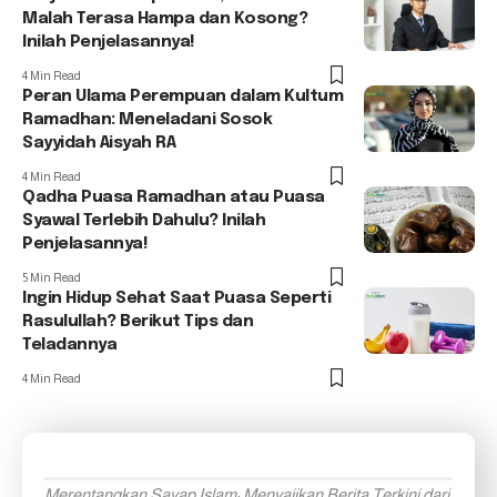
Malah Terasa Hampa dan Kosong?
Inilah Penjelasannya!
4 Min Read
Peran Ulama Perempuan dalam Kultum
Ramadhan: Meneladani Sosok
Sayyidah Aisyah RA
4 Min Read
Qadha Puasa Ramadhan atau Puasa
Syawal Terlebih Dahulu? Inilah
Penjelasannya!
5 Min Read
Ingin Hidup Sehat Saat Puasa Seperti
Rasulullah? Berikut Tips dan
Teladannya
4 Min Read
Merentangkan Sayap Islam: Menyajikan Berita Terkini dari