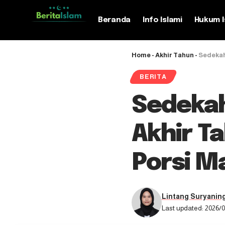
Beranda
Info Islami
Hukum I
Home
-
Akhir Tahun
-
Sedekah
BERITA
Sedekah
Akhir T
Porsi M
Lintang Suryanin
Last updated: 2026/0