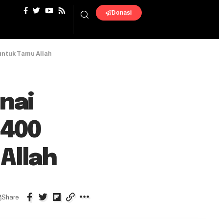
Donasi
untuk Tamu Allah
nai
.400
Allah
Share