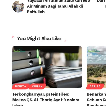
Yayasan Alfatihah Salurkan 960
Dari
Air Minum Bagi Tamu Allah di
Baitullah
You Might Also Like
BERITA
QURAN
BERITA
Terbongkarnya Epstein Files:
Benarkah
Makna QS. At-Thariq Ayat 9 dalam
Sebuah K
Islam
Pandanga