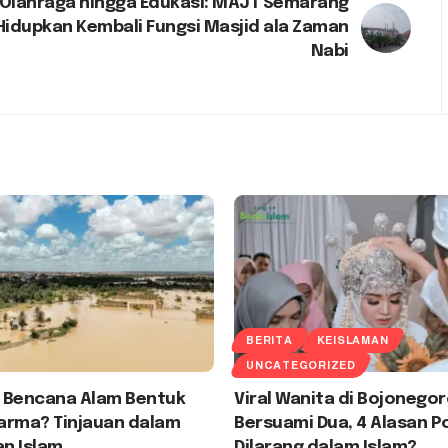
 Olahraga hingga Edukasi: MAJT Semarang
Hidupkan Kembali Fungsi Masjid ala Zaman
Nabi
BERITA
KEISLAMAN
UNCATEGORIZED
 Bencana Alam Bentuk
Viral Wanita di Bojonego
arma? Tinjauan dalam
Bersuami Dua, 4 Alasan Po
n Islam
Dilarang dalam Islam?