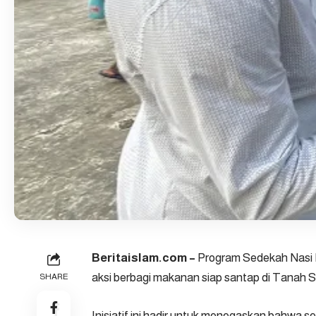
Beritaislam.com
–
Program Sedekah Nasi B
aksi berbagi makanan siap santap di Tanah S
SHARE
Inisiatif ini hadir untuk menegaskan bahwa s