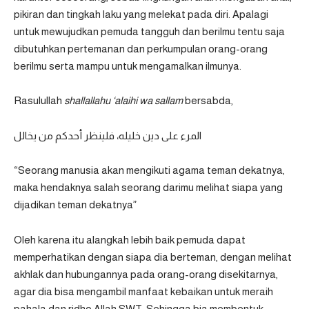
pikiran dan tingkah laku yang melekat pada diri. Apalagi
untuk mewujudkan pemuda tangguh dan berilmu tentu saja
dibutuhkan pertemanan dan perkumpulan orang-orang
berilmu serta mampu untuk mengamalkan ilmunya.
Rasulullah
shallallahu ‘alaihi wa sallam
bersabda,
المرء على دين خليله، فلينظر أحدكم من يخالل
“Seorang manusia akan mengikuti agama teman dekatnya,
maka hendaknya salah seorang darimu melihat siapa yang
dijadikan teman dekatnya”
Oleh karena itu alangkah lebih baik pemuda dapat
memperhatikan dengan siapa dia berteman, dengan melihat
akhlak dan hubungannya pada orang-orang disekitarnya,
agar dia bisa mengambil manfaat kebaikan untuk meraih
pahala dan ridho Allah SWT. Sehingga bia membentuk