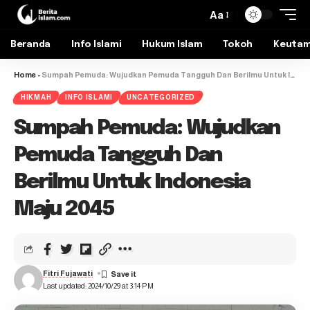
Aa
Beranda
Info Islami
Hukum Islam
Tokoh
Keuta
Home
-
Sumpah Pemuda: Wujudkan Pemuda Tangguh Dan Berilmu Untuk Indonesia Maju 2045
HIKMAH
INFO ISLAMI
UNCATEGORIZED
Sumpah Pemuda: Wujudkan
Pemuda Tangguh Dan
Berilmu Untuk Indonesia
Maju 2045
Fitri Fujawati
Last updated: 2024/10/29 at 3:14 PM