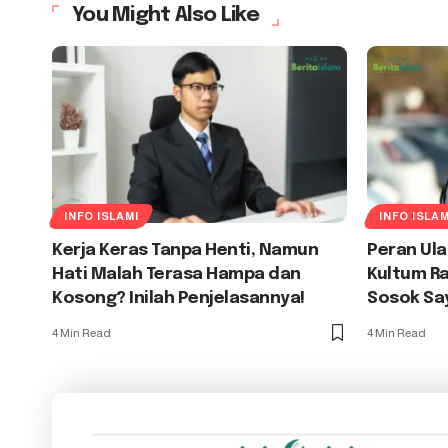
You Might Also Like
INFO ISLAMI
INFO ISLAM
Kerja Keras Tanpa Henti, Namun
Peran Ul
Hati Malah Terasa Hampa dan
Kultum R
Kosong? Inilah Penjelasannya!
Sosok Sa
4 Min Read
4 Min Read