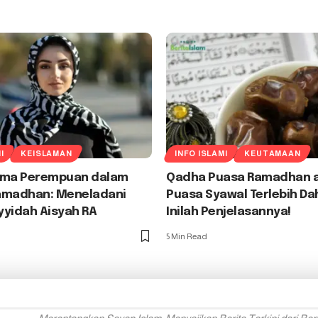
I
KEISLAMAN
INFO ISLAMI
KEUTAMAAN
ama Perempuan dalam
Qadha Puasa Ramadhan 
amadhan: Meneladani
Puasa Syawal Terlebih Da
yyidah Aisyah RA
Inilah Penjelasannya!
5 Min Read