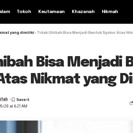
slam
Tokoh
Keutamaan
Khazanah
Hikmah
kmat yang dimiliki
-
Tidak Ghibah Bisa Menjadi Bentuk Syukur Atas Nik
hibah Bisa Menjadi 
Atas Nikmat yang Dim
ifah
5/28 at 6:21 AM