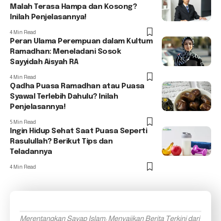
Malah Terasa Hampa dan Kosong?
Inilah Penjelasannya!
4 Min Read
Peran Ulama Perempuan dalam Kultum
Ramadhan: Meneladani Sosok
Sayyidah Aisyah RA
4 Min Read
Qadha Puasa Ramadhan atau Puasa
Syawal Terlebih Dahulu? Inilah
Penjelasannya!
5 Min Read
Ingin Hidup Sehat Saat Puasa Seperti
Rasulullah? Berikut Tips dan
Teladannya
4 Min Read
Merentangkan Sayap Islam: Menyajikan Berita Terkini dari