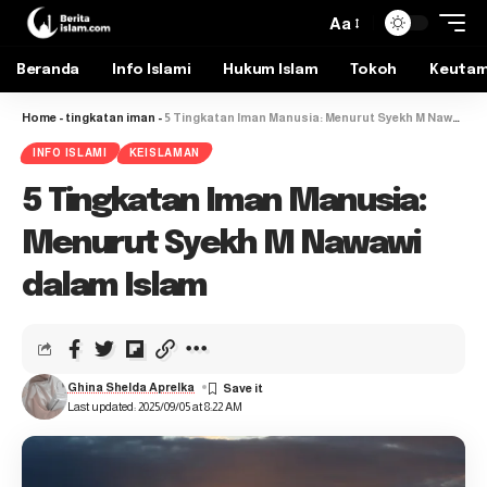
Aa
Beranda
Info Islami
Hukum Islam
Tokoh
Keuta
Home
-
tingkatan iman
-
5 Tingkatan Iman Manusia: Menurut Syekh M Nawawi dalam Islam
INFO ISLAMI
KEISLAMAN
5 Tingkatan Iman Manusia:
Menurut Syekh M Nawawi
dalam Islam
Ghina Shelda Aprelka
Last updated: 2025/09/05 at 8:22 AM