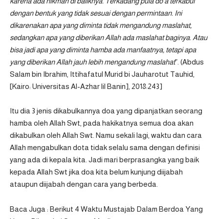
karena ada hikmah di baliknya. Terkadang pula do’a terkabul
dengan bentuk yang tidak sesuai dengan permintaan. Ini
dikarenakan apa yang diminta tidak mengandung maslahat,
sedangkan apa yang diberikan Allah ada maslahat baginya. Atau
bisa jadi apa yang diminta hamba ada manfaatnya, tetapi apa
yang diberikan Allah jauh lebih mengandung maslahat
”. (Abdus
Salam bin Ibrahim, Ittihafatul Murid bi Jauharotut Tauhid,
[Kairo: Universitas Al-Azhar lil Banin], 2018:243]
Itu dia 3 jenis dikabulkannya doa yang dipanjatkan seorang
hamba oleh Allah Swt, pada hakikatnya semua doa akan
dikabulkan oleh Allah Swt. Namu sekali lagi, waktu dan cara
Allah mengabulkan dota tidak selalu sama dengan definisi
yang ada di kepala kita. Jadi mari berprasangka yang baik
kepada Allah Swt jika doa kita belum kunjung diijabah
ataupun diijabah dengan cara yang berbeda.
Baca Juga :
Berikut 4 Waktu Mustajab Dalam Berdoa Yang