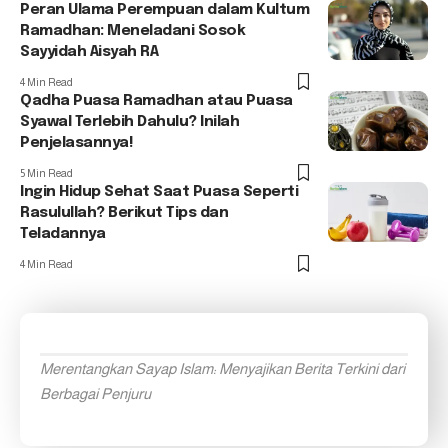
Peran Ulama Perempuan dalam Kultum
Ramadhan: Meneladani Sosok
Sayyidah Aisyah RA
4 Min Read
Qadha Puasa Ramadhan atau Puasa
Syawal Terlebih Dahulu? Inilah
Penjelasannya!
5 Min Read
Ingin Hidup Sehat Saat Puasa Seperti
Rasulullah? Berikut Tips dan
Teladannya
4 Min Read
Merentangkan Sayap Islam: Menyajikan Berita Terkini dari
Berbagai Penjuru