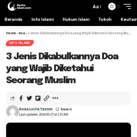
Aa
Beranda
Info Islami
Hukum Islam
Tokoh
Keuta
Home
-
doa
-
3 Jenis Dikabulkannya Doa yang Wajib Diketahui Seorang Muslim
INFO ISLAMI
3 Jenis Dikabulkannya Doa
yang Wajib Diketahui
Seorang Muslim
Anisa Lutfia Yasmin
Last updated: 2024/05/27 at 2:55 AM