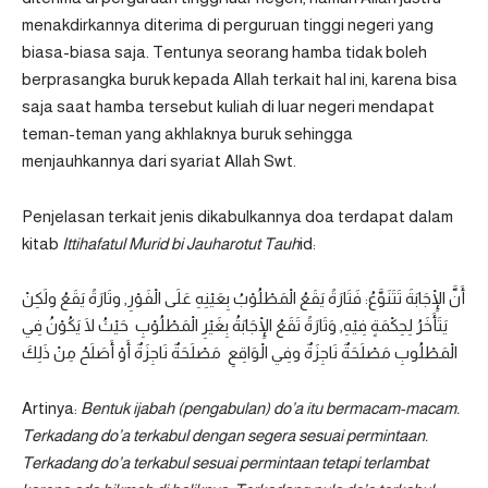
menakdirkannya diterima di perguruan tinggi negeri yang
biasa-biasa saja. Tentunya seorang hamba tidak boleh
berprasangka buruk kepada Allah terkait hal ini, karena bisa
saja saat hamba tersebut kuliah di luar negeri mendapat
teman-teman yang akhlaknya buruk sehingga
menjauhkannya dari syariat Allah Swt.
Penjelasan terkait jenis dikabulkannya doa terdapat dalam
kitab
Ittihafatul Murid bi Jauharotut Tauh
id:
أَنَّ الْإِجَابَةَ تَتَنَوَّعُ: فَتَارَةً يَقَعُ الْمَطْلُوْبُ بِعَيْنِهِ عَلَى الْفَوْرِ, وتَارَةً يَقَعُ ولَكِنْ
يَتَأَخَرُ لِحِكْمَةٍ فِيْهِ, وَتَارَةً تَقَعُ الْإِجَابَةُ بِغَيْرِ الْمَطْلُوْبِ حَيْثُ لَا يَكُوْنُ فِي
الْمَطْلُوبِ مَصْلَحَةٌ نَاجِزَةٌ وفِي الْوَاقِعِ مَصْلَحَةٌ نَاجِزَةٌ أَوْ أَصَلَحُ مِنْ ذَلِكَ
Artinya:
Bentuk ijabah (pengabulan) do’a itu bermacam-macam.
Terkadang do’a terkabul dengan segera sesuai permintaan.
Terkadang do’a terkabul sesuai permintaan tetapi terlambat