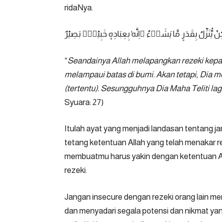
ridaNya.
ِنْ يُّنَزِّلُ بِقَدَرٍ مَّا يَشَاۤءُ ۗاِنَّهٗ بِعِبَادِهٖ خَبِيْرٌۢ بَصِيْرٌ
“
Seandainya Allah melapangkan rezeki kep
melampaui batas di bumi. Akan tetapi, Dia
(tertentu). Sesungguhnya Dia Maha Teliti l
Syuara: 27)
Itulah ayat yang menjadi landasan tentang ja
tetang ketentuan Allah yang telah menakar 
membuatmu harus yakin dengan ketentuan Al
rezeki.
Jangan insecure dengan rezeki orang lain men
dan menyadari segala potensi dan nikmat y