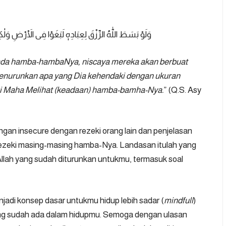
وَلَوْ بَسَطَ اللّٰهُ الرِّزْقَ لِعِبَادِهٖ لَبَغَوْا فِى الْاَرْضِ وَلٰك
ada hamba-hambaNya, niscaya mereka akan berbuat
 menurunkan apa yang Dia kehendaki dengan ukuran
agi Maha Melihat (keadaan) hamba-bamha-Nya.
” (Q.S. Asy
ngan insecure dengan rezeki orang lain dan penjelasan
rezeki masing-masing hamba-Nya. Landasan itulah yang
lah yang sudah diturunkan untukmu, termasuk soal
jadi konsep dasar untukmu hidup lebih sadar (
mindfull
)
ang sudah ada dalam hidupmu. Semoga dengan ulasan