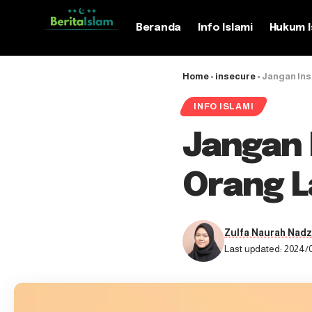
Beranda
Info Islami
Hukum I
Home
-
insecure
-
Jangan Ins
INFO ISLAMI
Jangan 
Orang L
Zulfa Naurah Nadz
Last updated: 2024/0