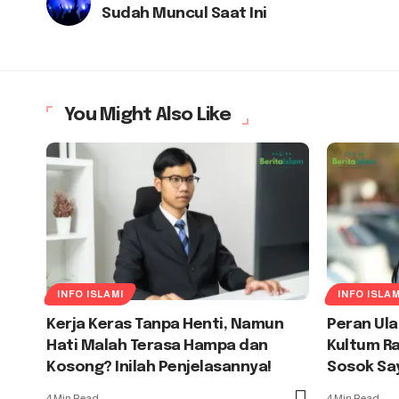
Sudah Muncul Saat Ini
You Might Also Like
INFO ISLAMI
INFO ISLAM
Kerja Keras Tanpa Henti, Namun
Peran Ul
Hati Malah Terasa Hampa dan
Kultum R
Kosong? Inilah Penjelasannya!
Sosok Sa
4 Min Read
4 Min Read