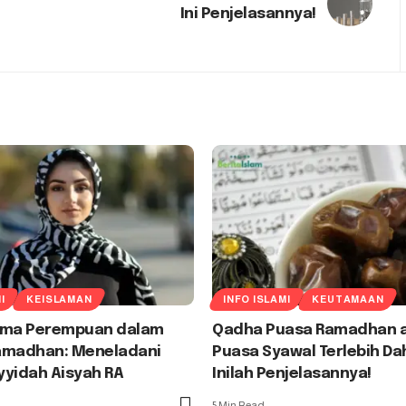
Ini Penjelasannya!
I
KEISLAMAN
INFO ISLAMI
KEUTAMAAN
ama Perempuan dalam
Qadha Puasa Ramadhan 
amadhan: Meneladani
Puasa Syawal Terlebih Da
yyidah Aisyah RA
Inilah Penjelasannya!
5 Min Read