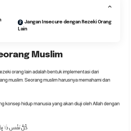
m
Jangan Insecure dengan Rezeki Orang
Lain
Seorang Muslim
ezeki orang lain
adalah bentuk implementasi dari
rang muslim. Seorang muslim harusnya memahami dan
ng konsep hidup manusia yang akan diuji oleh Allah dengan
كُلُّ نَفْسٍ ذَاۤىِٕقَةُ 