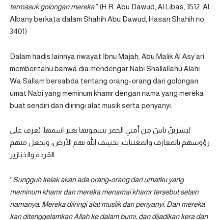
termasuk golongan mereka.
” (H.R. Abu Dawud, Al Libas, 3512. Al
Albany berkata dalam Shahih Abu Dawud, Hasan Shahih no.
3401)
Dalam hadis lainnya riwayat Ibnu Majah, Abu Malik Al Asy’ari
memberitahu bahwa dia mendengar Nabi Shallallahu Alahi
Wa Sallam bersabda tentang orang-orang dari golongan
umat Nabi yang meminum khamr dengan nama yang mereka
buat sendiri dan diiringi alat musik serta penyanyi.
ليشرَبنَّ ناسٌ من أمتي الخمر يسمونها بغير اسمها، يُعزف على
رؤوسهم بالمعازف والمغنيات، يخسِف الله بهم الأرض، ويجعل منهم
القردة والخنازير
“
Sungguh kelak akan ada orang-orang dari umatku yang
meminum khamr dan mereka menamai khamr tersebut selain
namanya. Mereka diiringi alat muslik dan penyanyi. Dan mereka
kan ditenggelamkan Allah ke dalam bumi, dan dijadikan kera dan