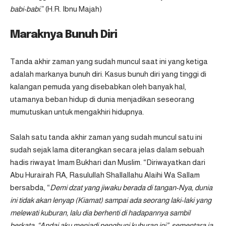
babi-babi.
” (H.R. Ibnu Majah)
Maraknya Bunuh Diri
Tanda akhir zaman yang sudah muncul saat ini yang ketiga
adalah markanya bunuh diri. Kasus bunuh diri yang tinggi di
kalangan pemuda yang disebabkan oleh banyak hal,
utamanya beban hidup di dunia menjadikan seseorang
mumutuskan untuk mengakhiri hidupnya.
Salah satu tanda akhir zaman yang sudah muncul satu ini
sudah sejak lama diterangkan secara jelas dalam sebuah
hadis riwayat Imam Bukhari dan Muslim. “Diriwayatkan dari
Abu Hurairah RA, Rasulullah Shallallahu Alaihi Wa Sallam
bersabda, “
Demi dzat yang jiwaku berada di tangan-Nya, dunia
ini tidak akan lenyap (Kiamat) sampai ada seorang laki-laki yang
melewati kuburan, lalu dia berhenti di hadapannya sambil
berkata, “Andai aku menjadi penghuni kuburan ini”, sementara ia