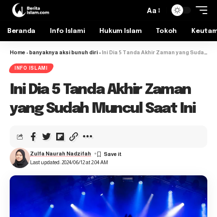
Aa
Beranda
Info Islami
Hukum Islam
Tokoh
Keuta
Home
-
banyaknya aksi bunuh diri
-
Ini Dia 5 Tanda Akhir Zaman yang Sudah Muncul Saat Ini
INFO ISLAMI
Ini Dia 5 Tanda Akhir Zaman
yang Sudah Muncul Saat Ini
Zulfa Naurah Nadzifah
Last updated: 2024/06/12 at 2:04 AM