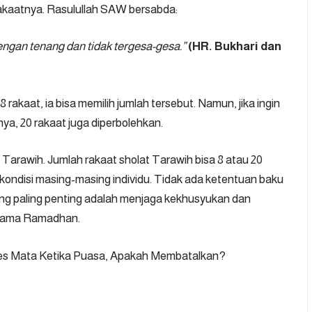
rakaatnya. Rasulullah SAW bersabda:
engan tenang dan tidak tergesa-gesa.”
(HR. Bukhari dan
akaat, ia bisa memilih jumlah tersebut. Namun, jika ingin
ya, 20 rakaat juga diperbolehkan.
at Tarawih. Jumlah rakaat sholat Tarawih bisa 8 atau 20
n kondisi masing-masing individu. Tidak ada ketentuan baku
ng paling penting adalah menjaga kekhusyukan dan
elama Ramadhan.
s Mata Ketika Puasa, Apakah Membatalkan?