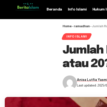
Beranda
Info Islami
Hukum I
Home
-
ramadhan
-
Jumlah Ra
INFO ISLAMI
Jumlah 
atau 20?
Anisa Lutfia Yasm
Last updated: 2025/0