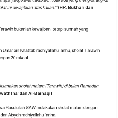
hat apa yang kalian lakukan. Tidak ada yang menghalangiku
at ini diwajibkan atas kalian.'”
(HR. Bukhari dan
 Tarawih bukanlah kewajiban, tetapi sunnah yang
h Umar bin Khattab radhiyallahu ‘anhu, sholat Tarawih
engan 20 rakaat.
ksanakan sholat malam (Tarawih) di bulan Ramadan
waththa’ dan Al-Baihaqi)
hwa Rasulullah SAW melakukan sholat malam dengan
 dari Aisyah radhiyallahu ‘anha: