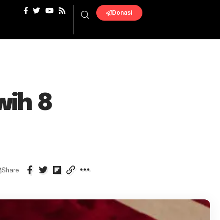
Donasi
wih 8
Share