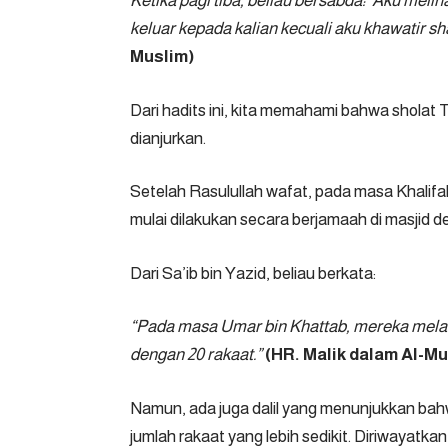
Ketika pagi tiba, beliau bersabda: ‘Aku meli
keluar kepada kalian kecuali aku khawatir shal
Muslim)
Dari hadits ini, kita memahami bahwa sholat
dianjurkan.
Setelah Rasulullah wafat, pada masa Khalifa
mulai dilakukan secara berjamaah di masjid d
Dari Sa’ib bin Yazid, beliau berkata:
“Pada masa Umar bin Khattab, mereka mela
dengan 20 rakaat.”
(HR. Malik dalam Al-Mu
Namun, ada juga dalil yang menunjukkan ba
jumlah rakaat yang lebih sedikit. Diriwayatkan