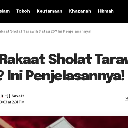
slam
Tokoh
Keutamaan
Khazanah
Hikmah
kaat Sholat Tarawih 8 atau 20? Ini Penjelasannya!
Rakaat Sholat Tara
 Ini Penjelasannya!
in
3/03 at 2:31 PM