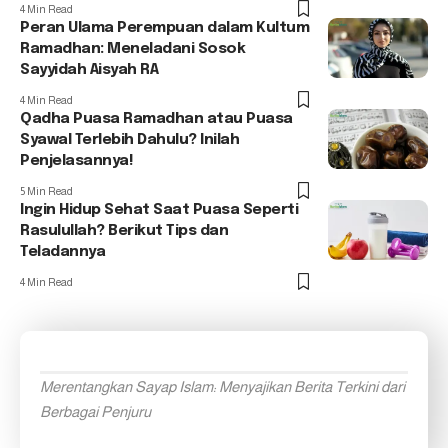
4 Min Read
Peran Ulama Perempuan dalam Kultum
Ramadhan: Meneladani Sosok
Sayyidah Aisyah RA
4 Min Read
Qadha Puasa Ramadhan atau Puasa
Syawal Terlebih Dahulu? Inilah
Penjelasannya!
5 Min Read
Ingin Hidup Sehat Saat Puasa Seperti
Rasulullah? Berikut Tips dan
Teladannya
4 Min Read
Merentangkan Sayap Islam: Menyajikan Berita Terkini dari
Berbagai Penjuru