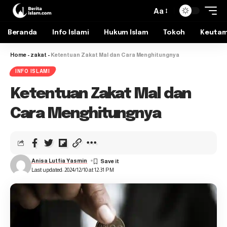
Aa
Beranda
Info Islami
Hukum Islam
Tokoh
Keuta
Home
-
zakat
-
Ketentuan Zakat Mal dan Cara Menghitungnya
INFO ISLAMI
Ketentuan Zakat Mal dan
Cara Menghitungnya
Anisa Lutfia Yasmin
Last updated: 2024/12/10 at 12:31 PM