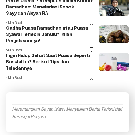
Peran Ulama Perempuan dalam Kultum
Ramadhan: Meneladani Sosok
Sayyidah Aisyah RA
4 Min Read
Qadha Puasa Ramadhan atau Puasa
Syawal Terlebih Dahulu? Inilah
Penjelasannya!
5 Min Read
Ingin Hidup Sehat Saat Puasa Seperti
Rasulullah? Berikut Tips dan
Teladannya
4 Min Read
Merentangkan Sayap Islam: Menyajikan Berita Terkini dari
Berbagai Penjuru