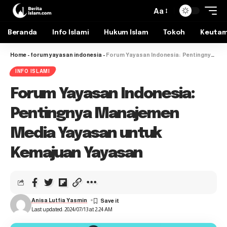
Aa
Beranda
Info Islami
Hukum Islam
Tokoh
Keuta
Home
-
forum yayasan indonesia
-
Forum Yayasan Indonesia: Pentingnya Manajemen Media Yayasan untuk Kemajuan Yayasan
INFO ISLAMI
Forum Yayasan Indonesia:
Pentingnya Manajemen
Media Yayasan untuk
Kemajuan Yayasan
Anisa Lutfia Yasmin
Last updated: 2024/07/13 at 2:24 AM