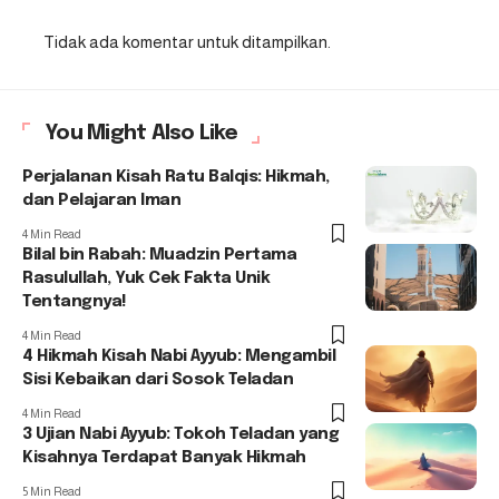
Tidak ada komentar untuk ditampilkan.
You Might Also Like
Perjalanan Kisah Ratu Balqis: Hikmah,
dan Pelajaran Iman
4 Min Read
Bilal bin Rabah: Muadzin Pertama
Rasulullah, Yuk Cek Fakta Unik
Tentangnya!
4 Min Read
4 Hikmah Kisah Nabi Ayyub: Mengambil
Sisi Kebaikan dari Sosok Teladan
4 Min Read
3 Ujian Nabi Ayyub: Tokoh Teladan yang
Kisahnya Terdapat Banyak Hikmah
5 Min Read