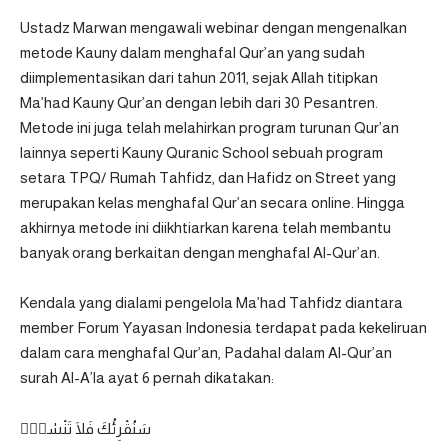
Ustadz Marwan mengawali webinar dengan mengenalkan
metode Kauny dalam menghafal Qur’an yang sudah
diimplementasikan dari tahun 2011, sejak Allah titipkan
Ma’had Kauny Qur’an dengan lebih dari 30 Pesantren.
Metode ini juga telah melahirkan program turunan Qur’an
lainnya seperti Kauny Quranic School sebuah program
setara TPQ/ Rumah Tahfidz, dan Hafidz on Street yang
merupakan kelas menghafal Qur’an secara online. Hingga
akhirnya metode ini diikhtiarkan karena telah membantu
banyak orang berkaitan dengan menghafal Al-Qur’an.
Kendala yang dialami pengelola Ma’had Tahfidz diantara
member Forum Yayasan Indonesia terdapat pada kekeliruan
dalam cara menghafal Qur’an, Padahal dalam Al-Qur’an
surah Al-A’la ayat 6 pernah dikatakan:
سَنُقْرِئُكَ فَلَا تَنْسٰىٓۖ