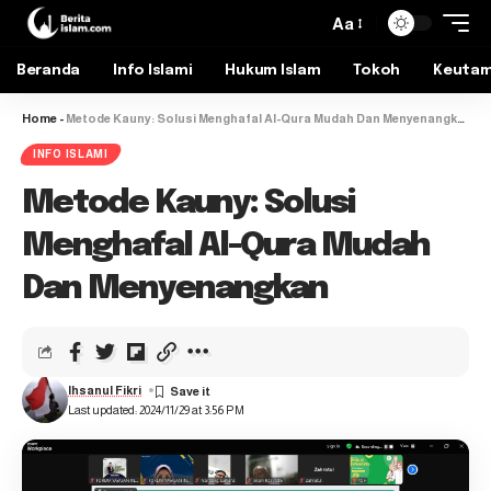
Aa
Beranda
Info Islami
Hukum Islam
Tokoh
Keuta
Home
-
Metode Kauny: Solusi Menghafal Al-Qura Mudah Dan Menyenangkan
INFO ISLAMI
Metode Kauny: Solusi
Menghafal Al-Qura Mudah
Dan Menyenangkan
Ihsanul Fikri
Last updated: 2024/11/29 at 3:56 PM