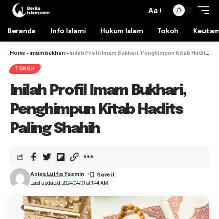
Aa
Beranda
Info Islami
Hukum Islam
Tokoh
Keuta
Home
-
imam bukhari
-
Inilah Profil Imam Bukhari, Penghimpun Kitab Hadits Paling Shahih
TOKOH
Inilah Profil Imam Bukhari,
Penghimpun Kitab Hadits
Paling Shahih
Anisa Lutfia Yasmin
Last updated: 2024/04/01 at 1:44 AM