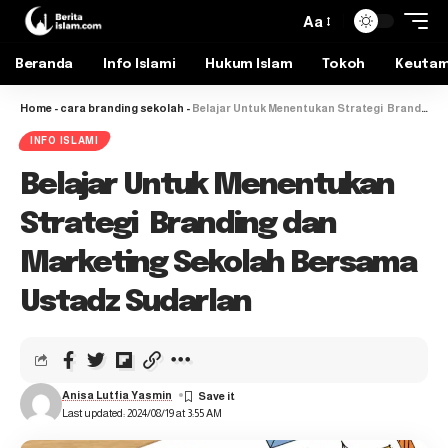
Aa
Beranda
Info Islami
Hukum Islam
Tokoh
Keuta
Home
-
cara branding sekolah
-
Belajar Untuk Menentukan Strategi Branding dan Marketing Sekolah Bersama Ustadz Sudarlan
INFO ISLAMI
Belajar Untuk Menentukan
Strategi Branding dan
Marketing Sekolah Bersama
Ustadz Sudarlan
Anisa Lutfia Yasmin
Last updated: 2024/08/19 at 3:55 AM