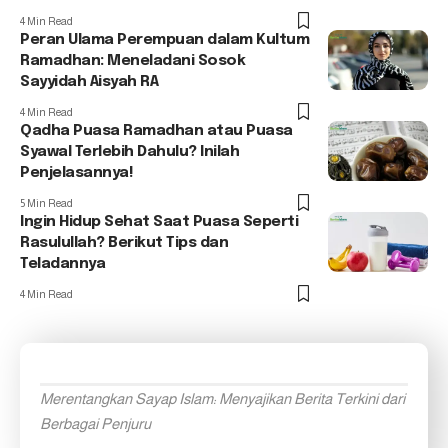
4 Min Read
Peran Ulama Perempuan dalam Kultum
Ramadhan: Meneladani Sosok
Sayyidah Aisyah RA
4 Min Read
Qadha Puasa Ramadhan atau Puasa
Syawal Terlebih Dahulu? Inilah
Penjelasannya!
5 Min Read
Ingin Hidup Sehat Saat Puasa Seperti
Rasulullah? Berikut Tips dan
Teladannya
4 Min Read
Merentangkan Sayap Islam: Menyajikan Berita Terkini dari
Berbagai Penjuru