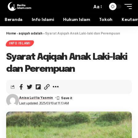
Aa
Beranda
Info Islami
Hukum Islam
Tokoh
Keuta
Home
-
aqiqah adalah
-
Syarat Aqiqah Anak Laki-laki dan Perempuan
INFO ISLAMI
Syarat Aqiqah Anak Laki-laki
dan Perempuan
Anisa Lutfia Yasmin
Last updated: 2025/03/10 at 11:13 AM