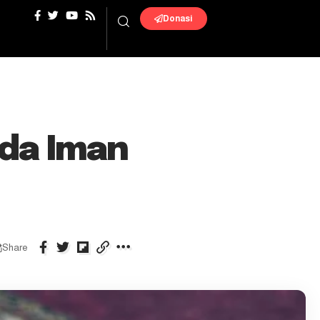
Donasi
nda Iman
Share