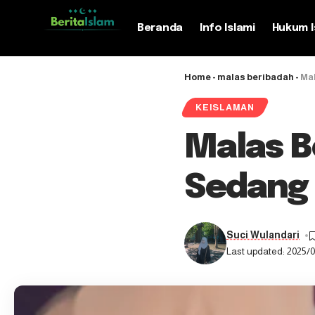
Beranda
Info Islami
Hukum I
Home
-
malas beribadah
-
Mal
KEISLAMAN
Malas B
Sedang 
Suci Wulandari
Last updated: 2025/0