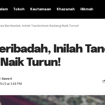
slam
Tokoh
Keutamaan
Khazanah
Hikmah
as Beribadah, Inilah Tanda Iman Sedang Naik Turun!
eribadah, Inilah Ta
Naik Turun!
9/23 at 3:48 PM