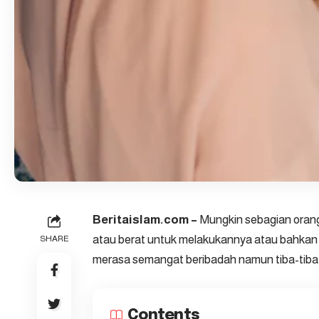
Beritaislam.com –
Mungkin sebagian orang
atau berat untuk melakukannya atau bahkan
SHARE
merasa semangat beribadah namun tiba-tiba 
Contents