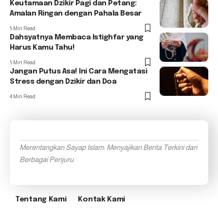
Keutamaan Dzikir Pagi dan Petang:
Amalan Ringan dengan Pahala Besar
5 Min Read
Dahsyatnya Membaca Istighfar yang
Harus Kamu Tahu!
5 Min Read
Jangan Putus Asa! Ini Cara Mengatasi
Stress dengan Dzikir dan Doa
4 Min Read
Merentangkan Sayap Islam: Menyajikan Berita Terkini dari
Berbagai Penjuru
Tentang Kami
Kontak Kami