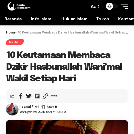
Aa
Beranda
Info Islami
Hukum Islam
Tokoh
Keuta
Home
-
10 Keutamaan Membaca Dzikir Hasbunallah Wani’mal Wakil Setiap Hari
DZIKIR
10 Keutamaan Membaca
Dzikir Hasbunallah Wani’mal
Wakil Setiap Hari
Ihsanul Fikri
Last updated: 2024/10/24 at 9:01 AM