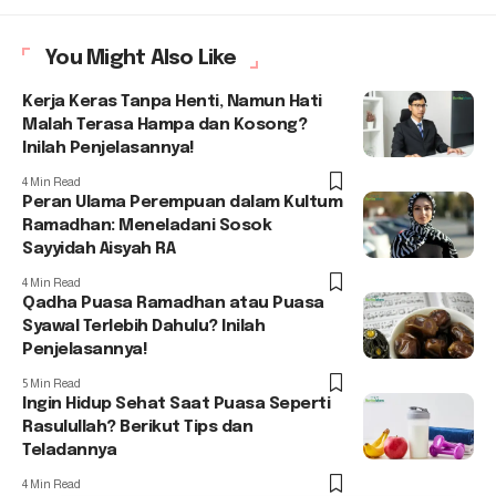
You Might Also Like
Kerja Keras Tanpa Henti, Namun Hati
Malah Terasa Hampa dan Kosong?
Inilah Penjelasannya!
4 Min Read
Peran Ulama Perempuan dalam Kultum
Ramadhan: Meneladani Sosok
Sayyidah Aisyah RA
4 Min Read
Qadha Puasa Ramadhan atau Puasa
Syawal Terlebih Dahulu? Inilah
Penjelasannya!
5 Min Read
Ingin Hidup Sehat Saat Puasa Seperti
Rasulullah? Berikut Tips dan
Teladannya
4 Min Read