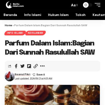
Aa
Beranda
Info Islami
Hukum Islam
Tokoh
Keuta
Home
-
Parfum Dalam Islam:Bagian Dari Sunnah Rasulullah SAW
INFO ISLAMI
KEISLAMAN
Parfum Dalam Islam:Bagian
Dari Sunnah Rasulullah SAW
Ihsanul Fikri
Last updated: 2024/09/23 at 4:05 AM