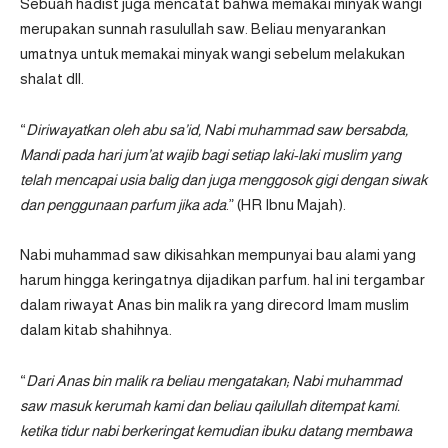
Sebuah hadist juga mencatat bahwa memakai minyak wangi
merupakan sunnah rasulullah saw. Beliau menyarankan
umatnya untuk memakai minyak wangi sebelum melakukan
shalat dll.
“
Diriwayatkan oleh abu sa’id, Nabi muhammad saw bersabda,
Mandi pada hari jum’at wajib bagi setiap laki-laki muslim yang
telah mencapai usia balig dan juga menggosok gigi dengan siwak
dan penggunaan parfum jika ada
.” (HR Ibnu Majah).
Nabi muhammad saw dikisahkan mempunyai bau alami yang
harum hingga keringatnya dijadikan parfum. hal ini tergambar
dalam riwayat Anas bin malik ra yang direcord Imam muslim
dalam kitab shahihnya.
“
Dari Anas bin malik ra beliau mengatakan; Nabi muhammad
saw masuk kerumah kami dan beliau qailullah ditempat kami.
ketika tidur nabi berkeringat kemudian ibuku datang membawa